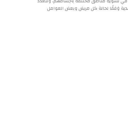
اهم في تشويه مناطق مختلفة بأجسامهم، وتتعدد
الجلدية وَفقًا لحالة كل مريض وبعض العوامل