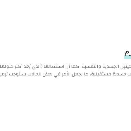
م
احيتين الجسدية والنفسية، كما أن استئصالها (الذي يُعَد أكثر حلوله
سدية مستقبلية، ما يجعل الأمر في بعض الحالات يستوجب ترميم 