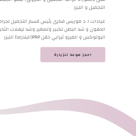
التجميل و الليزر
عيادات ا. د موريس فكرى رئيس قسم التجميل لجراحا
الدهون و شد البطن تكبير وتصغير وشد ترهلات الثديي
البوتوكس و الميزو ثيرابي حقن PRP(البلازما) الليزر
احجز موعد للزيارة