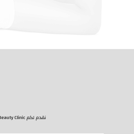
نقدم لكم Morice Beauty Clinic مجموعة من نتائجها المبهرة للعمليات الجراحية وتنسيق القوام وتجميل الوجه