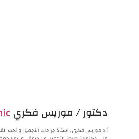
دكتور / موريس فكري
nic
أ.د موريس فكرى , استاذ جراحات التجميل و نحت الق
على دكتوراة جراحة التجميل و الحروق , عضو الجمعية