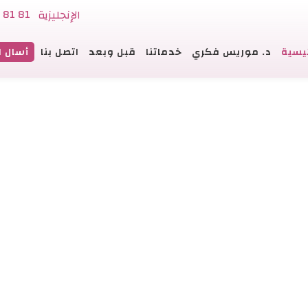
 81 81
الإنجليزية
ئيسية
د. موريس فكري
خدماتنا
قبل وبعد
اتصل بنا
أسال ا