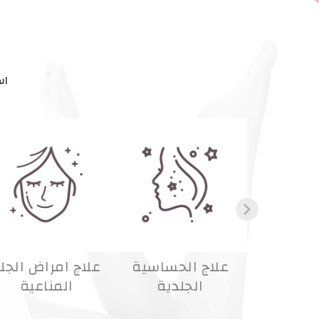
اس
روق وإزالة
علاج الحساسية
علاج امراض الجل
دبات
الجلدية
المناعية