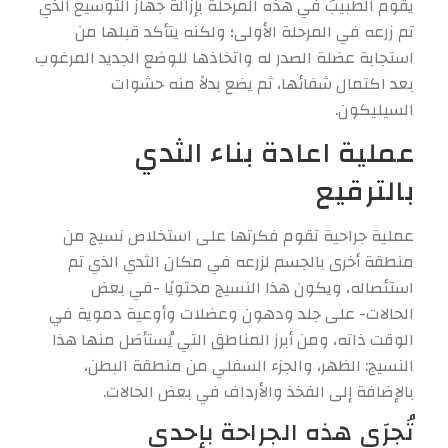
يقوم الطبيبُ في هذه المرحلة بإزالة جهاز التوسيع الذي
تم زرعه في المرحلة الأولى؛ ولكنه يتأكد قبلها من
استجابة عضلة الصدر له واتخاذها للوضع الجديد المرغوب
بعد اكتمال شفائها، ثم يضع بدلاً منه حشوات
السيليكون.
عملية اعادة بناء الثدي
بالترقيع
عملية جراحية تقوم فكرتها على استخلاص نسيج من
منطقة أخرى بالجسم لزرعه في مكان الثدي الذي تم
استئصاله، ويكون هذا النسيج محتويًا -في بعض
الحالات- على جلد ودهون وعضلات وأوعية دموية في
الوقت ذاته، ومن أبرز المناطق التي يُستأصَل منها هذا
النسيج: الظهر، والجزء السفلي من منطقة البطن،
بالإضافة إلى الفخذ والأرداف في بعض الحالات.
تُجرَى هذه الجراحة بإحدى