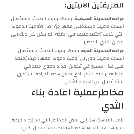
الطريقتين الآتيتين:
جراحة السديلة العنيقية
: وفيها يقوم الطبيبُ باستئصال
أنسجة معينة ويستخلص معها جزءًا من الأوعية الدموية
التي كانت تعتمد عليها في الغذاء، ثم ينقل كل ذلك إلى
مكان الثدي المتضرر.
جراحة السديلة الحرة:
وفيها يقوم الطبيبُ باستئصال
أنسجة معينة دون أي أوعية دموية معها؛ حيث يُعتمد
على هذا النسيج في تكوين إمداد دموي جديد في
منطقة زراعته، الأمر الذي يجعل هذه الجراحة تستغرق
وقتًا أطول من الجراحة الأولى.
مخاطرعملية اعادة بناء
الثدي
نلفت انتباهك هنا إلى بعض المخاطر التي قد تزداد فرصة
حدوثها بعد اللجوء لهذه العملية، وقد تشمل الآتي: