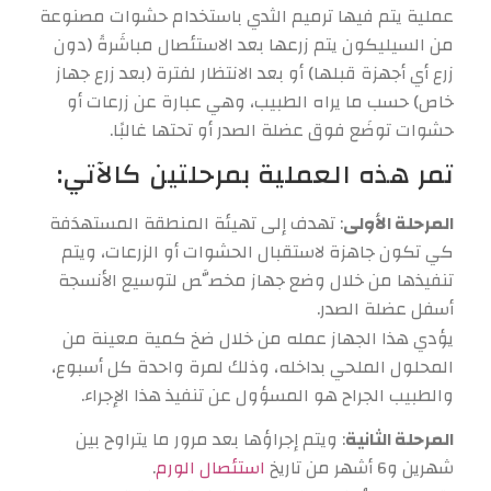
عملية يتم فيها ترميم الثدي باستخدام حشوات مصنوعة
من السيليكون يتم زرعها بعد الاستئصال مباشَرةً (دون
زرع أي أجهزة قبلها) أو بعد الانتظار لفترة (بعد زرع جهاز
خاص) حسب ما يراه الطبيب، وهي عبارة عن زرعات أو
حشوات توضَع فوق عضلة الصدر أو تحتها غالبًا.
تمر هذه العملية بمرحلتين كالآتي:
المرحلة الأولى
: تهدف إلى تهيئة المنطقة المستهدَفة
كي تكون جاهزة لاستقبال الحشوات أو الزرعات، ويتم
تنفيذها من خلال وضع جهاز مخصَّص لتوسيع الأنسجة
أسفل عضلة الصدر.
يؤدي هذا الجهاز عمله من خلال ضخ كمية معينة من
المحلول الملحي بداخله، وذلك لمرة واحدة كل أسبوع،
والطبيب الجراح هو المسؤول عن تنفيذ هذا الإجراء.
المرحلة الثانية
: ويتم إجراؤها بعد مرور ما يتراوح بين
شهرين و6 أشهر من تاريخ
استئصال الورم
.