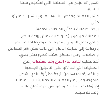
ظهور ألم مزعج في المنطقة التي استُخلِص منها
النسيج.
فشل العملية وفقدان النسيج المزروع بشكل كامل أو
جزئي.
زيادة احتمالية تكوُّن الجلطات الدموية.
المعاناة من مرض يُطلَق عليه «مرض زراعة الثدي»؛
والذي يجعل المريض يشعر بالتعب والإجهاد المستمر،
بالإضافة إلى ضبابية الدماغ، إلى جانب بعض آلام المفاصل
والعضلات، ومن الممكن كذلك ظهور طفح جلدي.
تُعَد عملية
اعادة بناء الثدي بعد استئصاله
إحدى
العمليات التي لها تأثير على الناحيتين الجسدية
والنفسية؛ لما لها من نتيجة مغيِّرة للثدي بشكل
ملحوظ، وهي من العمليات التجميلية التي بإمكاننا
إجراؤها بعيادة الدكتور موريس بدرجة أمان عالية
ومخاطر قليلة.